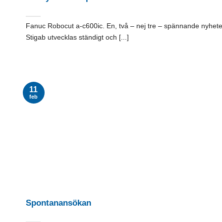
Fanuc Robocut a-c600ic. En, två – nej tre – spännande nyhete
Stigab utvecklas ständigt och [...]
11
feb
Spontanansökan