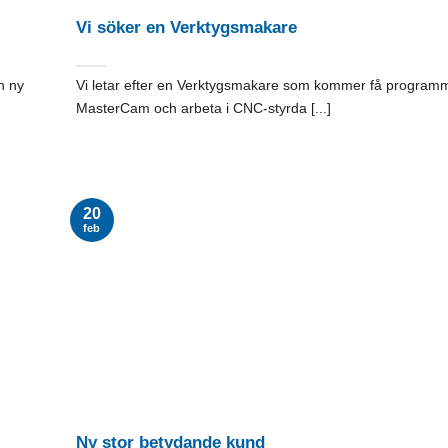
Vi söker en Verktygsmakare
n ny
Vi letar efter en Verktygsmakare som kommer få programm
MasterCam och arbeta i CNC-styrda [...]
20
feb
Ny stor betydande kund