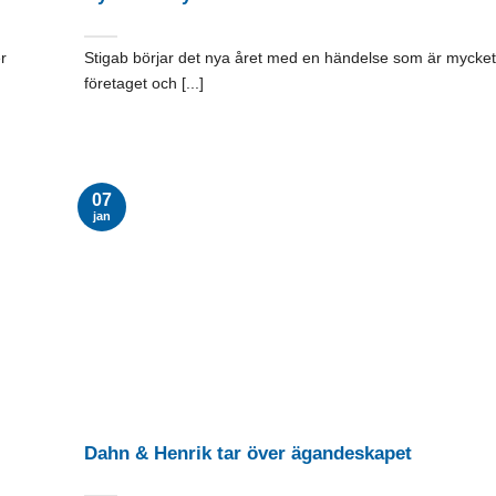
r
Stigab börjar det nya året med en händelse som är mycket 
företaget och [...]
07
jan
Dahn & Henrik tar över ägandeskapet