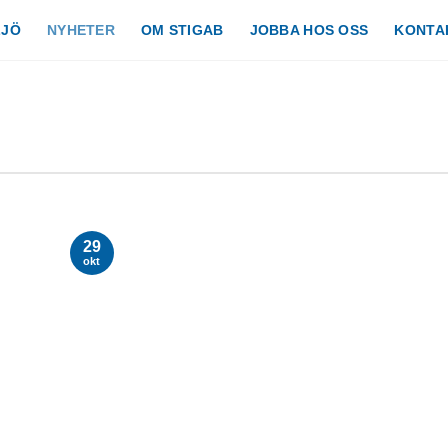
LJÖ
NYHETER
OM STIGAB
JOBBA HOS OSS
KONTA
29
okt