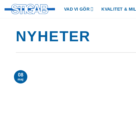
Skip
VAD VI GÖR
KVALITET & MI
to
content
NYHETER
08
maj