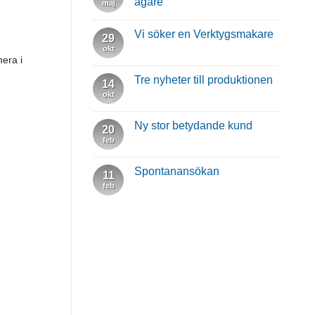
ägare
maj
Vi söker en Verktygsmakare
29
okt
era i
Tre nyheter till produktionen
14
okt
Ny stor betydande kund
20
feb
Spontanansökan
11
feb